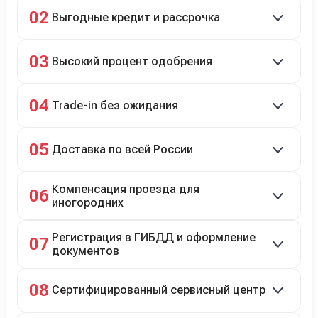
Скидки до 40%, более 40 брендов, новые и
02
Выгодные кредит и рассрочка
подержанные авто.
Кредит до 8 лет под 4,9% (до 3,5 млн руб.),
03
Высокий процент одобрения
рассрочка 0% на 2 года при первом взносе 35–50%.
98% заявок на кредит успешно одобряются.
04
Trade-in без ожидания
Зачёт рыночной стоимости старого авто сразу.
05
Доставка по всей России
Автовозом, Ж/Д, морем или перегоном водителем.
Компенсация проезда для
06
иногородних
До 20 000 руб. при предъявлении билетов.
Регистрация в ГИБДД и оформление
07
документов
Полное сопровождение.
08
Сертифицированный сервисный центр