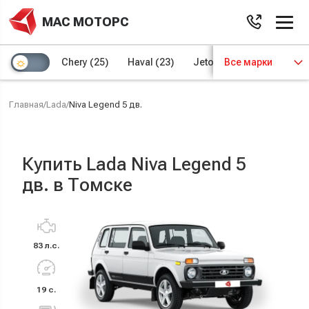
МАС МОТОРС
Chery
(25)
Haval
(23)
Jetour
Все марки
(8)
Kaiyi
(4)
Главная
/
Lada
/
Niva Legend 5 дв.
Купить Lada Niva Legend 5
дв. в Томске
83 л.с.
19 с.