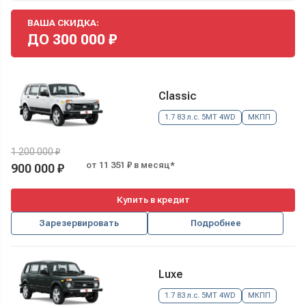
ВАША СКИДКА:
ДО
300 000
₽
Classic
1.7 83 л.с. 5MT 4WD
МКПП
1 200 000 ₽
от 11 351 ₽ в месяц*
900 000 ₽
Купить в кредит
Зарезервировать
Подробнее
Luxe
1.7 83 л.с. 5MT 4WD
МКПП