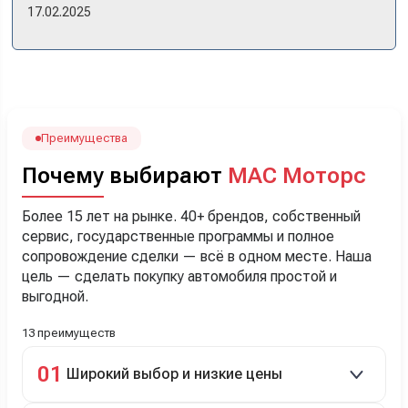
же день купили машину! Неожиданно, но довольны! Все
17.02.2025
прошло классно: посмотрели Чери, посмотрели другие
кроссоверы б/у в ту же цену, посидели, подумали,
посчитали с кредитным специалистом. Анечку мы,
наверно, часа два мучили вопросами). Решили, что
лучше немного переплатить за новую, зато без пробега.
Наша Тигоша уже нас радует! Спасибо нашему
менеджеру Сергею, профессионал своего дела!
Преимущества
Почему выбирают
МАС Моторс
Более 15 лет на рынке. 40+ брендов, собственный
сервис, государственные программы и полное
сопровождение сделки — всё в одном месте. Наша
цель — сделать покупку автомобиля простой и
выгодной.
13 преимуществ
01
Широкий выбор и низкие цены