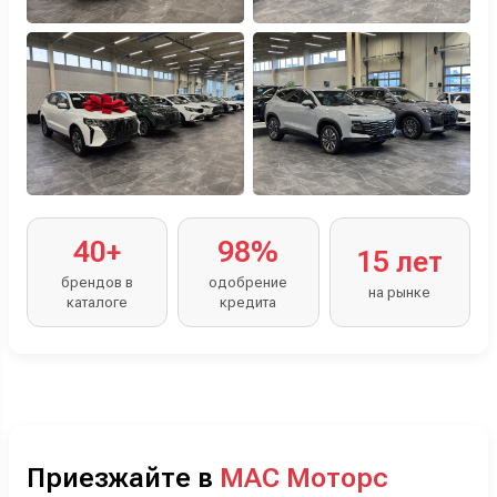
40+
98%
15 лет
брендов в
одобрение
на рынке
каталоге
кредита
Приезжайте в
МАС Моторс