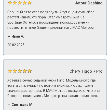
Jetour
Dashing
Прошлый авто стал подводить. А тут еще и утильсбор
растет! Решил, что пора. Стал смотреть. Был Kia
Sportage. Хотелось посолиднее, покомфортнее - и
повместительнее. Зашел прицениться в МАС Моторс.
Менеджер предложил «выбрать спиной». Сел в Дашинг -
— Иван А.
и прям мое! Даже не скажешь, что «китаец». Прям не
вылезая из него и порешали. Спортэйдж в трейд-ин
20.02.2025
забрали, я его пригнал на следующий день. Все быстро
оформили, и готово.
Chery
Tiggo 7 Pro
Хотели в семью седьмой Чери Тиго. Модель много где
есть, и в наличии, и по всяким акциям, и с рук, я даже
сначала растерялась. В МАС Моторс подкупило, что они
быстро откликнулись. Менеджер пригласил посмотреть
комплектации в наличии, ну и просто посидеть в ней,
— Светлана М.
примериться. Нам тут недалеко, пришли в салон - и в тот