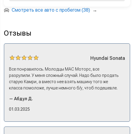
Смотреть все авто с пробегом (38)
→
Отзывы
Hyundai
Sonata
Все понравилось. Молодцы МАС Моторс, все
разрулили. У меня сложный случай. Надо было продать
старую Камри, а вместо нее взять машину того же
класса помоложе, лучше немного б/у, чтоб подешевле.
Ну и автокредит найти не с лошадиными процентами. И
— Абдул Д.
либо самому всем этим заниматься – а работать когда?
Либо искать салон, где есть нормальный трейд-ин. И
01.03.2025
чтобы выплату за старую машину наличкой на руки. Или
чтобы можно в качестве стартового взноса по кредиту.
Но тогда еще ищи салон, где машины в наличии, а не
ждать по полгода, пока привезут. Потому что ну как в