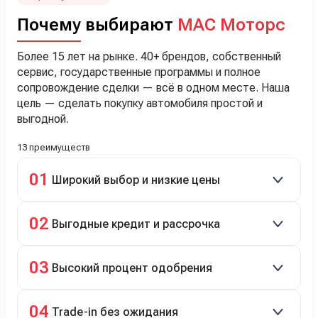
Почему выбирают
МАС Моторс
Более 15 лет на рынке. 40+ брендов, собственный
сервис, государственные программы и полное
сопровождение сделки — всё в одном месте. Наша
цель — сделать покупку автомобиля простой и
выгодной.
13 преимуществ
01
Широкий выбор и низкие цены
Скидки до 40%, более 40 брендов, новые и
02
Выгодные кредит и рассрочка
подержанные авто.
Кредит до 8 лет под 4,9% (до 3,5 млн руб.),
03
Высокий процент одобрения
рассрочка 0% на 2 года при первом взносе 35–50%.
98% заявок на кредит успешно одобряются.
04
Trade-in без ожидания