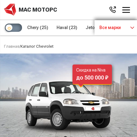
МАС МОТОРС
Chery
(25)
Haval
(23)
Jetour
Все марки
(8)
Kaiyi
(4)
Главная
/
Каталог Chevrolet
Скидка на Niva
до 500 000 ₽