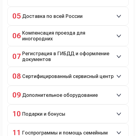
Зачёт рыночной стоимости старого авто сразу.
05
Доставка по всей России
Автовозом, Ж/Д, морем или перегоном водителем.
Компенсация проезда для
06
иногородних
До 20 000 руб. при предъявлении билетов.
Регистрация в ГИБДД и оформление
07
документов
Полное сопровождение.
08
Сертифицированный сервисный центр
Гарантийное и постгарантийное ТО, кузовной и
09
Дополнительное оборудование
технический ремонт.
Дооснащение аксессуарами и оборудованием.
10
Подарки и бонусы
Комплект зимней резины в подарок, скидки по
11
Госпрограммы и помощь семейным
программе лояльности.