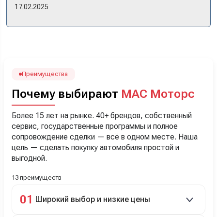
же день купили машину! Неожиданно, но довольны! Все
17.02.2025
прошло классно: посмотрели Чери, посмотрели другие
кроссоверы б/у в ту же цену, посидели, подумали,
посчитали с кредитным специалистом. Анечку мы,
наверно, часа два мучили вопросами). Решили, что
лучше немного переплатить за новую, зато без пробега.
Наша Тигоша уже нас радует! Спасибо нашему
менеджеру Сергею, профессионал своего дела!
Преимущества
Почему выбирают
МАС Моторс
Более 15 лет на рынке. 40+ брендов, собственный
сервис, государственные программы и полное
сопровождение сделки — всё в одном месте. Наша
цель — сделать покупку автомобиля простой и
выгодной.
13 преимуществ
01
Широкий выбор и низкие цены