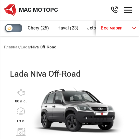
МАС МОТОРС
Chery
(25)
Haval
(23)
Jetour
Все марки
(8)
Kaiyi
(4)
Главная
/
Lada
/
Niva Off-Road
Lada Niva Off-Road
80 л.с.
19 с.