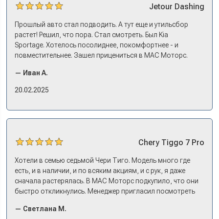
Jetour
Dashing
Прошлый авто стал подводить. А тут еще и утильсбор
растет! Решил, что пора. Стал смотреть. Был Kia
Sportage. Хотелось посолиднее, покомфортнее - и
повместительнее. Зашел прицениться в МАС Моторс.
Менеджер предложил «выбрать спиной». Сел в Дашинг -
— Иван А.
и прям мое! Даже не скажешь, что «китаец». Прям не
вылезая из него и порешали. Спортэйдж в трейд-ин
20.02.2025
забрали, я его пригнал на следующий день. Все быстро
оформили, и готово.
Chery
Tiggo 7 Pro
Хотели в семью седьмой Чери Тиго. Модель много где
есть, и в наличии, и по всяким акциям, и с рук, я даже
сначала растерялась. В МАС Моторс подкупило, что они
быстро откликнулись. Менеджер пригласил посмотреть
комплектации в наличии, ну и просто посидеть в ней,
— Светлана М.
примериться. Нам тут недалеко, пришли в салон - и в тот