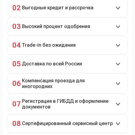
Скидки до 40%, более 40 брендов, новые и
02
Выгодные кредит и рассрочка
подержанные авто.
Кредит до 8 лет под 4,9% (до 3,5 млн руб.),
03
Высокий процент одобрения
рассрочка 0% на 2 года при первом взносе 35–50%.
98% заявок на кредит успешно одобряются.
04
Trade-in без ожидания
Зачёт рыночной стоимости старого авто сразу.
05
Доставка по всей России
Автовозом, Ж/Д, морем или перегоном водителем.
Компенсация проезда для
06
иногородних
До 20 000 руб. при предъявлении билетов.
Регистрация в ГИБДД и оформление
07
документов
Полное сопровождение.
08
Сертифицированный сервисный центр