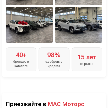
40+
98%
15 лет
брендов в
одобрение
на рынке
каталоге
кредита
Приезжайте в
МАС Моторс