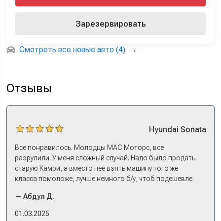
Зарезервировать
Смотреть все новые авто (4)
→
Отзывы
Hyundai
Sonata
Все понравилось. Молодцы МАС Моторс, все
разрулили. У меня сложный случай. Надо было продать
старую Камри, а вместо нее взять машину того же
класса помоложе, лучше немного б/у, чтоб подешевле.
Ну и автокредит найти не с лошадиными процентами. И
— Абдул Д.
либо самому всем этим заниматься – а работать когда?
Либо искать салон, где есть нормальный трейд-ин. И
01.03.2025
чтобы выплату за старую машину наличкой на руки. Или