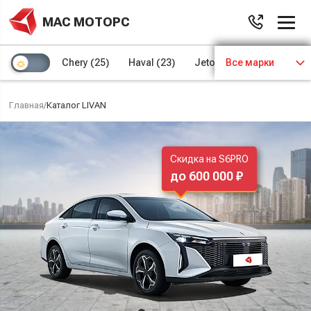
МАС МОТОРС
Chery
(25)
Haval
(23)
Jetour
Все марки
(8)
Kaiyi
(4)
Главная
/
Каталог LIVAN
Скидка на S6PRO
до 600 000 ₽