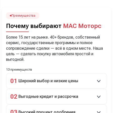
лучше немного переплатить за новую, зато без пробега.
Наша Тигоша уже нас радует! Спасибо нашему
менеджеру Сергею, профессионал своего дела!
Преимущества
Почему выбирают
МАС Моторс
Более 15 лет на рынке. 40+ брендов, собственный
сервис, государственные программы и полное
сопровождение сделки — всё в одном месте. Наша
цель — сделать покупку автомобиля простой и
выгодной.
13 преимуществ
01
Широкий выбор и низкие цены
Скидки до 40%, более 40 брендов, новые и
02
Выгодные кредит и рассрочка
подержанные авто.
Кредит до 8 лет под 4,9% (до 3,5 млн руб.),
03
Высокий процент одобрения
рассрочка 0% на 2 года при первом взносе 35–50%.