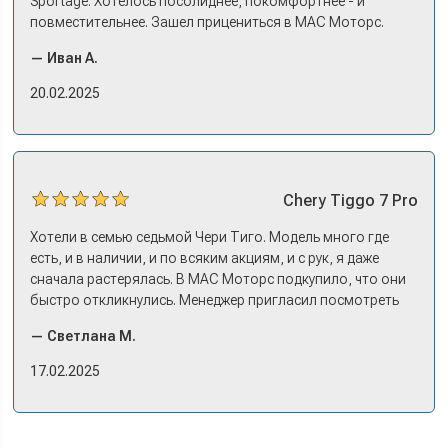
Sportage. Хотелось посолиднее, покомфортнее - и
повместительнее. Зашел прицениться в МАС Моторс.
Менеджер предложил «выбрать спиной». Сел в Дашинг -
— Иван А.
и прям мое! Даже не скажешь, что «китаец». Прям не
вылезая из него и порешали. Спортэйдж в трейд-ин
20.02.2025
забрали, я его пригнал на следующий день. Все быстро
оформили, и готово.
Chery
Tiggo 7 Pro
Хотели в семью седьмой Чери Тиго. Модель много где
есть, и в наличии, и по всяким акциям, и с рук, я даже
сначала растерялась. В МАС Моторс подкупило, что они
быстро откликнулись. Менеджер пригласил посмотреть
комплектации в наличии, ну и просто посидеть в ней,
— Светлана М.
примериться. Нам тут недалеко, пришли в салон - и в тот
же день купили машину! Неожиданно, но довольны! Все
17.02.2025
прошло классно: посмотрели Чери, посмотрели другие
кроссоверы б/у в ту же цену, посидели, подумали,
посчитали с кредитным специалистом. Анечку мы,
наверно, часа два мучили вопросами). Решили, что