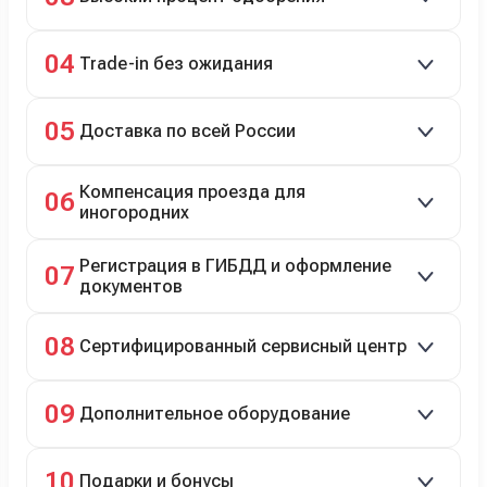
98% заявок на кредит успешно одобряются.
04
Trade-in без ожидания
Зачёт рыночной стоимости старого авто сразу.
05
Доставка по всей России
Автовозом, Ж/Д, морем или перегоном водителем.
Компенсация проезда для
06
иногородних
До 20 000 руб. при предъявлении билетов.
Регистрация в ГИБДД и оформление
07
документов
Полное сопровождение.
08
Сертифицированный сервисный центр
Гарантийное и постгарантийное ТО, кузовной и
09
Дополнительное оборудование
технический ремонт.
Дооснащение аксессуарами и оборудованием.
10
Подарки и бонусы