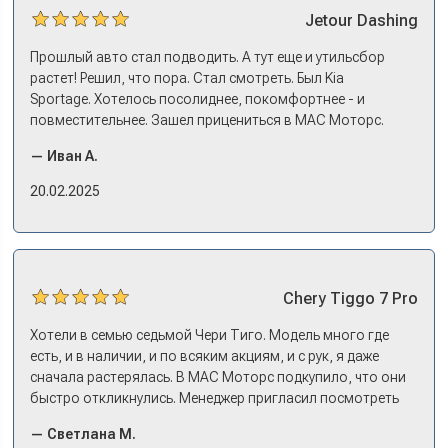
Jetour
Dashing
Прошлый авто стал подводить. А тут еще и утильсбор
растет! Решил, что пора. Стал смотреть. Был Kia
Sportage. Хотелось посолиднее, покомфортнее - и
повместительнее. Зашел прицениться в МАС Моторс.
Менеджер предложил «выбрать спиной». Сел в Дашинг -
— Иван А.
и прям мое! Даже не скажешь, что «китаец». Прям не
вылезая из него и порешали. Спортэйдж в трейд-ин
20.02.2025
забрали, я его пригнал на следующий день. Все быстро
оформили, и готово.
Chery
Tiggo 7 Pro
Хотели в семью седьмой Чери Тиго. Модель много где
есть, и в наличии, и по всяким акциям, и с рук, я даже
сначала растерялась. В МАС Моторс подкупило, что они
быстро откликнулись. Менеджер пригласил посмотреть
комплектации в наличии, ну и просто посидеть в ней,
— Светлана М.
примериться. Нам тут недалеко, пришли в салон - и в тот