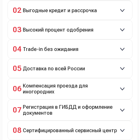
Скидки до 40%, более 40 брендов, новые и
02
Выгодные кредит и рассрочка
подержанные авто.
Кредит до 8 лет под 4,9% (до 3,5 млн руб.),
03
Высокий процент одобрения
рассрочка 0% на 2 года при первом взносе 35–50%.
98% заявок на кредит успешно одобряются.
04
Trade-in без ожидания
Зачёт рыночной стоимости старого авто сразу.
05
Доставка по всей России
Автовозом, Ж/Д, морем или перегоном водителем.
Компенсация проезда для
06
иногородних
До 20 000 руб. при предъявлении билетов.
Регистрация в ГИБДД и оформление
07
документов
Полное сопровождение.
08
Сертифицированный сервисный центр