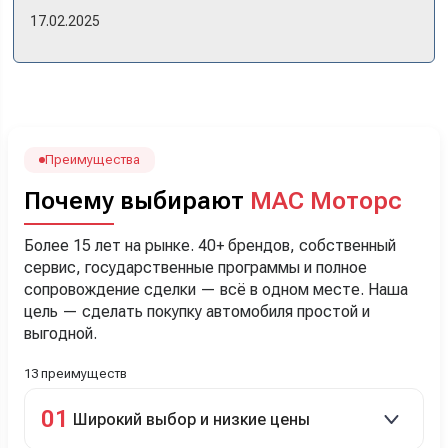
же день купили машину! Неожиданно, но довольны! Все
17.02.2025
прошло классно: посмотрели Чери, посмотрели другие
кроссоверы б/у в ту же цену, посидели, подумали,
посчитали с кредитным специалистом. Анечку мы,
наверно, часа два мучили вопросами). Решили, что
лучше немного переплатить за новую, зато без пробега.
Наша Тигоша уже нас радует! Спасибо нашему
менеджеру Сергею, профессионал своего дела!
Преимущества
Почему выбирают
МАС Моторс
Более 15 лет на рынке. 40+ брендов, собственный
сервис, государственные программы и полное
сопровождение сделки — всё в одном месте. Наша
цель — сделать покупку автомобиля простой и
выгодной.
13 преимуществ
01
Широкий выбор и низкие цены