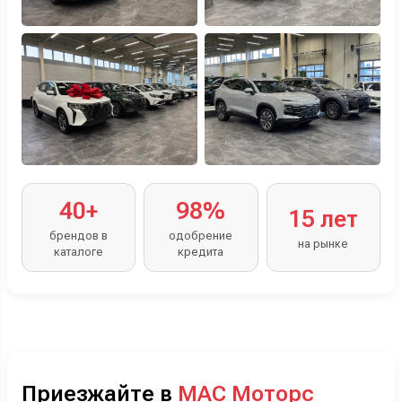
40+
98%
15 лет
брендов в
одобрение
на рынке
каталоге
кредита
Приезжайте в
МАС Моторс