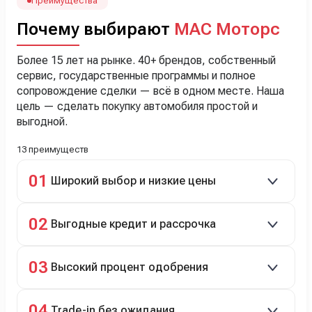
менеджеру Сергею, профессионал своего дела!
Преимущества
Почему выбирают
МАС Моторс
Более 15 лет на рынке. 40+ брендов, собственный
сервис, государственные программы и полное
сопровождение сделки — всё в одном месте. Наша
цель — сделать покупку автомобиля простой и
выгодной.
13 преимуществ
01
Широкий выбор и низкие цены
Скидки до 40%, более 40 брендов, новые и
02
Выгодные кредит и рассрочка
подержанные авто.
Кредит до 8 лет под 4,9% (до 3,5 млн руб.),
03
Высокий процент одобрения
рассрочка 0% на 2 года при первом взносе 35–50%.
98% заявок на кредит успешно одобряются.
04
Trade-in без ожидания