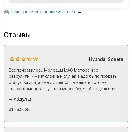
Смотреть все новые авто (7)
→
Отзывы
Hyundai
Sonata
Все понравилось. Молодцы МАС Моторс, все
разрулили. У меня сложный случай. Надо было продать
старую Камри, а вместо нее взять машину того же
класса помоложе, лучше немного б/у, чтоб подешевле.
Ну и автокредит найти не с лошадиными процентами. И
— Абдул Д.
либо самому всем этим заниматься – а работать когда?
Либо искать салон, где есть нормальный трейд-ин. И
01.03.2025
чтобы выплату за старую машину наличкой на руки. Или
чтобы можно в качестве стартового взноса по кредиту.
Но тогда еще ищи салон, где машины в наличии, а не
ждать по полгода, пока привезут. Потому что ну как в