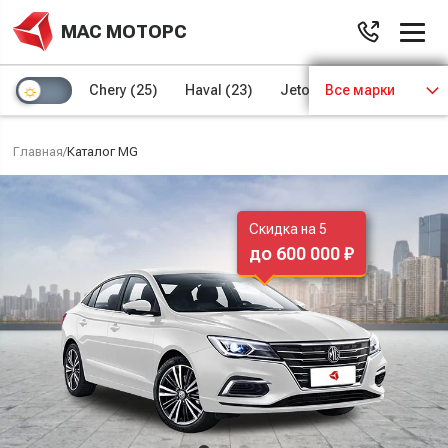
МАС МОТОРС
Chery
(25)
Haval
(23)
Jetour
Все марки
(8)
Kaiyi
(4)
Главная
/
Каталог MG
Скидка на 5
до 600 000 ₽