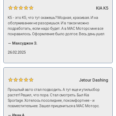
Москве без машины работать? Мне повезло в МАС
KIA
K5
Моторс: много подержанных предложений, выбор есть,
трейд-ин быстрый. Камри пригнал, сдал, Сонату
K5 - это K5, что тут скажешь? Модная, красивая. И на
выбрали, оформили все, кредит, договор, страховку. На
обслуживании не разоришься. И в такси можно
все про все несколько дней: зайти узнать, приехать
подработать, если надо будет. А в МАС Моторс мне все
оформляться, забрать машину на выдаче.
понравилось. Оформление было долгое. Весь день ушел
на покупку. Но это ладно. Посидели, кофе попили. Зато
— Махсуджон З.
в документах порядок. И кредит дали без проблем. И
еще ОСАГО и КАСКО оформили. Зато на выдаче такие
26.02.2025
эмоции. Ну, еле сдержался. Красивая машина!
Jetour
Dashing
Прошлый авто стал подводить. А тут еще и утильсбор
растет! Решил, что пора. Стал смотреть. Был Kia
Sportage. Хотелось посолиднее, покомфортнее - и
повместительнее. Зашел прицениться в МАС Моторс.
Менеджер предложил «выбрать спиной». Сел в Дашинг -
— Иван А.