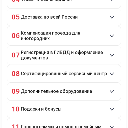
Зачёт рыночной стоимости старого авто сразу.
05
Доставка по всей России
Автовозом, Ж/Д, морем или перегоном водителем.
Компенсация проезда для
06
иногородних
До 20 000 руб. при предъявлении билетов.
Регистрация в ГИБДД и оформление
07
документов
Полное сопровождение.
08
Сертифицированный сервисный центр
Гарантийное и постгарантийное ТО, кузовной и
09
Дополнительное оборудование
технический ремонт.
Дооснащение аксессуарами и оборудованием.
10
Подарки и бонусы
Комплект зимней резины в подарок, скидки по
11
Госпрограммы и помощь семейным
программе лояльности.