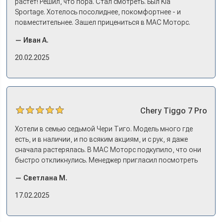
растет! Решил, что пора. Стал смотреть. Был Kia
Sportage. Хотелось посолиднее, покомфортнее - и
повместительнее. Зашел прицениться в МАС Моторс.
Менеджер предложил «выбрать спиной». Сел в Дашинг -
— Иван А.
и прям мое! Даже не скажешь, что «китаец». Прям не
вылезая из него и порешали. Спортэйдж в трейд-ин
20.02.2025
забрали, я его пригнал на следующий день. Все быстро
оформили, и готово.
Chery
Tiggo 7 Pro
Хотели в семью седьмой Чери Тиго. Модель много где
есть, и в наличии, и по всяким акциям, и с рук, я даже
сначала растерялась. В МАС Моторс подкупило, что они
быстро откликнулись. Менеджер пригласил посмотреть
комплектации в наличии, ну и просто посидеть в ней,
— Светлана М.
примериться. Нам тут недалеко, пришли в салон - и в тот
же день купили машину! Неожиданно, но довольны! Все
17.02.2025
прошло классно: посмотрели Чери, посмотрели другие
кроссоверы б/у в ту же цену, посидели, подумали,