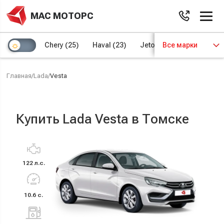
МАС МОТОРС
Chery
(25)
Haval
(23)
Jetour
Все марки
(8)
Kaiyi
(4)
Главная
/
Lada
/
Vesta
Купить Lada Vesta в Томске
122 л.с.
10.6 с.