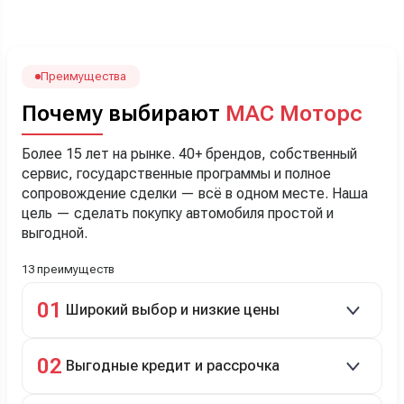
посчитали с кредитным специалистом. Анечку мы,
наверно, часа два мучили вопросами). Решили, что
лучше немного переплатить за новую, зато без пробега.
Наша Тигоша уже нас радует! Спасибо нашему
менеджеру Сергею, профессионал своего дела!
Преимущества
Почему выбирают
МАС Моторс
Более 15 лет на рынке. 40+ брендов, собственный
сервис, государственные программы и полное
сопровождение сделки — всё в одном месте. Наша
цель — сделать покупку автомобиля простой и
выгодной.
13 преимуществ
01
Широкий выбор и низкие цены
Скидки до 40%, более 40 брендов, новые и
02
Выгодные кредит и рассрочка
подержанные авто.
Кредит до 8 лет под 4,9% (до 3,5 млн руб.),