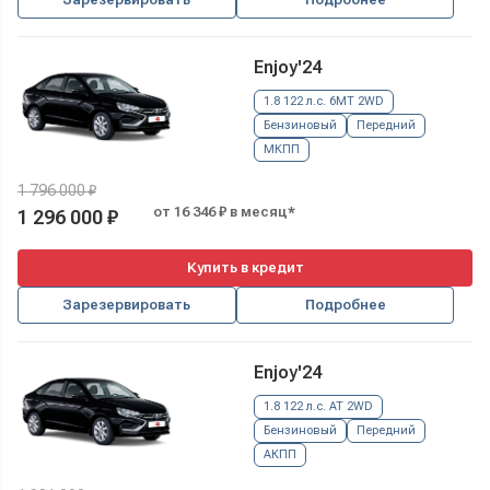
Enjoy'24
1.8 122 л.с. 6MT 2WD
Бензиновый
Передний
МКПП
1 796 000 ₽
от 16 346 ₽ в месяц*
1 296 000 ₽
Купить в кредит
Зарезервировать
Подробнее
Enjoy'24
1.8 122 л.с. AT 2WD
Бензиновый
Передний
АКПП