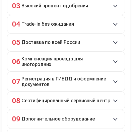
03
Высокий процент одобрения
рассрочка 0% на 2 года при первом взносе 35–50%.
98% заявок на кредит успешно одобряются.
04
Trade-in без ожидания
Зачёт рыночной стоимости старого авто сразу.
05
Доставка по всей России
Автовозом, Ж/Д, морем или перегоном водителем.
Компенсация проезда для
06
иногородних
До 20 000 руб. при предъявлении билетов.
Регистрация в ГИБДД и оформление
07
документов
Полное сопровождение.
08
Сертифицированный сервисный центр
Гарантийное и постгарантийное ТО, кузовной и
09
Дополнительное оборудование
технический ремонт.
Дооснащение аксессуарами и оборудованием.