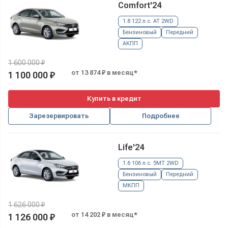
Comfort'24
1.8 122 л.с. AT 2WD
Бензиновый
Передний
АКПП
1 600 000 ₽
от 13 874 ₽ в месяц*
1 100 000 ₽
Купить в кредит
Зарезервировать
Подробнее
Life'24
1.6 106 л.с. 5MT 2WD
Бензиновый
Передний
МКПП
1 626 000 ₽
от 14 202 ₽ в месяц*
1 126 000 ₽