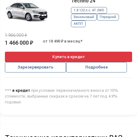
Techno'24
1.8 122 л.с. AT 2WD
Бензиновый
Передний
АКПП
1 966 000 ₽
от 18 490 ₽ в месяц*
1 466 000 ₽
Купить в кредит
Зарезервировать
Подробнее
***
в кредит
при условии: первоначального взноса от 10%
стоимости, выбранных скидках и сроком на 7 лет под 4.9%
годовых