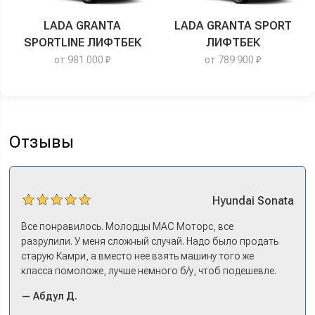
LADA GRANTA
LADA GRANTA SPORT
SPORTLINE ЛИФТБЕК
ЛИФТБЕК
от 981 000 ₽
от 789 900 ₽
Отзывы
Hyundai
Sonata
Все понравилось. Молодцы МАС Моторс, все
разрулили. У меня сложный случай. Надо было продать
старую Камри, а вместо нее взять машину того же
класса помоложе, лучше немного б/у, чтоб подешевле.
Ну и автокредит найти не с лошадиными процентами. И
— Абдул Д.
либо самому всем этим заниматься – а работать когда?
Либо искать салон, где есть нормальный трейд-ин. И