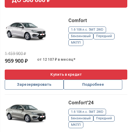
Comfort
1.6 106 л.с. 5MT 2WD
Бензиновый
Передний
МКПП
1 459 900 ₽
от 12 107 ₽ в месяц*
959 900 ₽
Купить в кредит
Зарезервировать
Подробнее
Comfort'24
1.6 106 л.с. 5MT 2WD
Бензиновый
Передний
МКПП