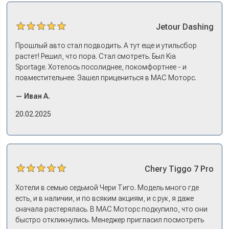
Jetour
Dashing
Прошлый авто стал подводить. А тут еще и утильсбор
растет! Решил, что пора. Стал смотреть. Был Kia
Sportage. Хотелось посолиднее, покомфортнее - и
повместительнее. Зашел прицениться в МАС Моторс.
Менеджер предложил «выбрать спиной». Сел в Дашинг -
— Иван А.
и прям мое! Даже не скажешь, что «китаец». Прям не
вылезая из него и порешали. Спортэйдж в трейд-ин
20.02.2025
забрали, я его пригнал на следующий день. Все быстро
оформили, и готово.
Chery
Tiggo 7 Pro
Хотели в семью седьмой Чери Тиго. Модель много где
есть, и в наличии, и по всяким акциям, и с рук, я даже
сначала растерялась. В МАС Моторс подкупило, что они
быстро откликнулись. Менеджер пригласил посмотреть