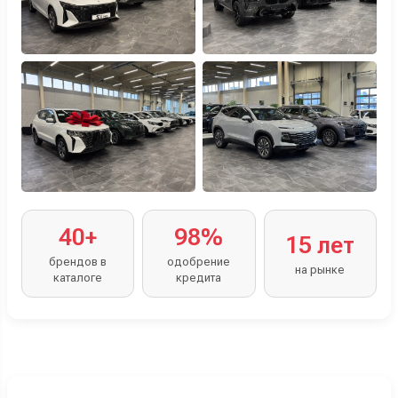
40+
98%
15 лет
брендов в
одобрение
на рынке
каталоге
кредита