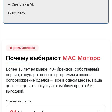
комплектации в наличии, ну и просто посидеть в ней,
— Светлана М.
примериться. Нам тут недалеко, пришли в салон - и в тот
же день купили машину! Неожиданно, но довольны! Все
17.02.2025
прошло классно: посмотрели Чери, посмотрели другие
кроссоверы б/у в ту же цену, посидели, подумали,
посчитали с кредитным специалистом. Анечку мы,
наверно, часа два мучили вопросами). Решили, что
лучше немного переплатить за новую, зато без пробега.
Наша Тигоша уже нас радует! Спасибо нашему
менеджеру Сергею, профессионал своего дела!
Преимущества
Почему выбирают
МАС Моторс
Более 15 лет на рынке. 40+ брендов, собственный
сервис, государственные программы и полное
сопровождение сделки — всё в одном месте. Наша
цель — сделать покупку автомобиля простой и
выгодной.
13 преимуществ