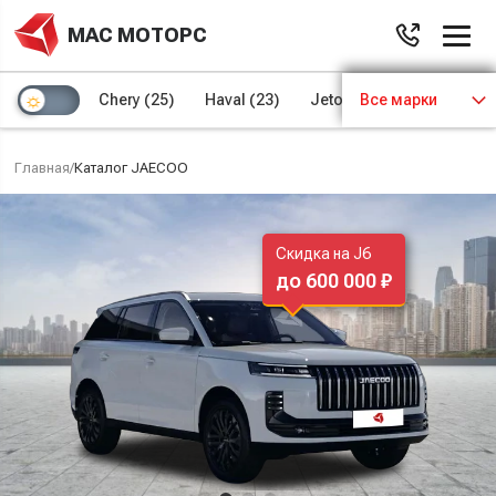
МАС МОТОРС
Chery
(25)
Haval
(23)
Jetour
Все марки
(8)
Kaiyi
(4)
Главная
/
Каталог JAECOO
Скидка на J6
до 600 000 ₽