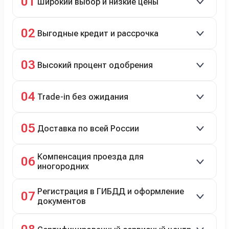
01
Широкий выбор и низкие цены
Скидки до 40%, более 40 брендов, новые и
02
Выгодные кредит и рассрочка
подержанные авто.
Кредит до 8 лет под 4,9% (до 3,5 млн руб.),
03
Высокий процент одобрения
рассрочка 0% на 2 года при первом взносе 35–50%.
98% заявок на кредит успешно одобряются.
04
Trade-in без ожидания
Зачёт рыночной стоимости старого авто сразу.
05
Доставка по всей России
Автовозом, Ж/Д, морем или перегоном водителем.
Компенсация проезда для
06
иногородних
До 20 000 руб. при предъявлении билетов.
Регистрация в ГИБДД и оформление
07
документов
Полное сопровождение.