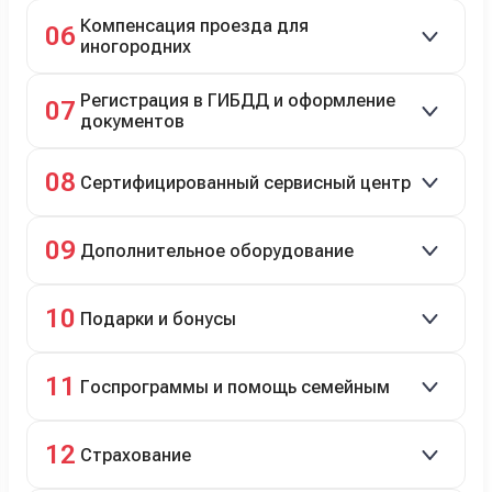
Автовозом, Ж/Д, морем или перегоном водителем.
Компенсация проезда для
06
иногородних
До 20 000 руб. при предъявлении билетов.
Регистрация в ГИБДД и оформление
07
документов
Полное сопровождение.
08
Сертифицированный сервисный центр
Гарантийное и постгарантийное ТО, кузовной и
09
Дополнительное оборудование
технический ремонт.
Дооснащение аксессуарами и оборудованием.
10
Подарки и бонусы
Комплект зимней резины в подарок, скидки по
11
Госпрограммы и помощь семейным
программе лояльности.
Скидки на первый или семейный автомобиль.
12
Страхование