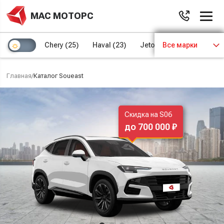
МАС МОТОРС
Chery
(25)
Haval
(23)
Jetour
Все марки
(8)
Kaiyi
(4)
Главная
/
Каталог Soueast
Скидка на S06
до 700 000 ₽