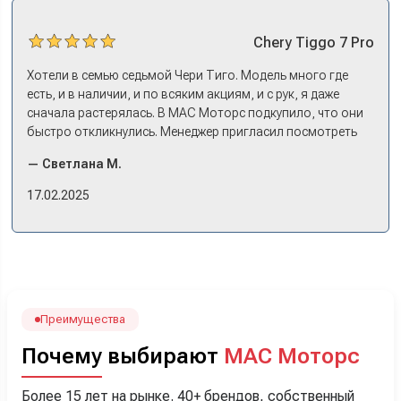
Chery
Tiggo 7 Pro
Хотели в семью седьмой Чери Тиго. Модель много где
есть, и в наличии, и по всяким акциям, и с рук, я даже
сначала растерялась. В МАС Моторс подкупило, что они
быстро откликнулись. Менеджер пригласил посмотреть
комплектации в наличии, ну и просто посидеть в ней,
— Светлана М.
примериться. Нам тут недалеко, пришли в салон - и в тот
же день купили машину! Неожиданно, но довольны! Все
17.02.2025
прошло классно: посмотрели Чери, посмотрели другие
кроссоверы б/у в ту же цену, посидели, подумали,
посчитали с кредитным специалистом. Анечку мы,
наверно, часа два мучили вопросами). Решили, что
лучше немного переплатить за новую, зато без пробега.
Наша Тигоша уже нас радует! Спасибо нашему
менеджеру Сергею, профессионал своего дела!
Преимущества
Почему выбирают
МАС Моторс
Более 15 лет на рынке. 40+ брендов, собственный