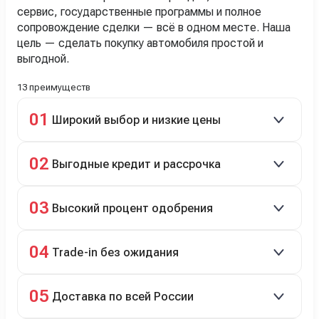
сервис, государственные программы и полное
сопровождение сделки — всё в одном месте. Наша
цель — сделать покупку автомобиля простой и
выгодной.
13 преимуществ
01
Широкий выбор и низкие цены
Скидки до 40%, более 40 брендов, новые и
02
Выгодные кредит и рассрочка
подержанные авто.
Кредит до 8 лет под 4,9% (до 3,5 млн руб.),
03
Высокий процент одобрения
рассрочка 0% на 2 года при первом взносе 35–50%.
98% заявок на кредит успешно одобряются.
04
Trade-in без ожидания
Зачёт рыночной стоимости старого авто сразу.
05
Доставка по всей России