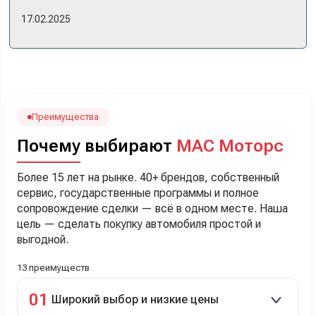
же день купили машину! Неожиданно, но довольны! Все
17.02.2025
прошло классно: посмотрели Чери, посмотрели другие
кроссоверы б/у в ту же цену, посидели, подумали,
посчитали с кредитным специалистом. Анечку мы,
наверно, часа два мучили вопросами). Решили, что
лучше немного переплатить за новую, зато без пробега.
Наша Тигоша уже нас радует! Спасибо нашему
менеджеру Сергею, профессионал своего дела!
Преимущества
Почему выбирают
МАС Моторс
Более 15 лет на рынке. 40+ брендов, собственный
сервис, государственные программы и полное
сопровождение сделки — всё в одном месте. Наша
цель — сделать покупку автомобиля простой и
выгодной.
13 преимуществ
01
Широкий выбор и низкие цены