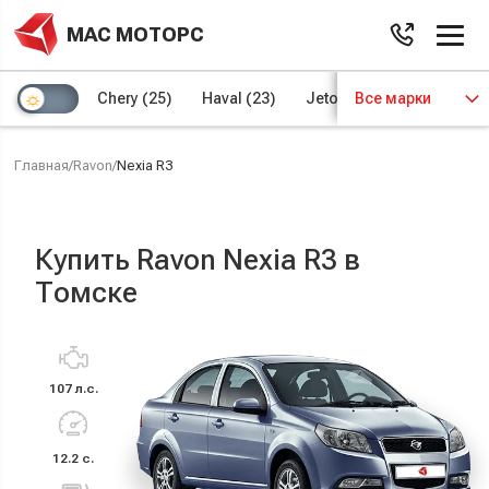
МАС МОТОРС
Chery
(25)
Haval
(23)
Jetour
Все марки
(8)
Kaiyi
(4)
Главная
/
Ravon
/
Nexia R3
Купить Ravon Nexia R3 в
Томске
107 л.с.
12.2 с.