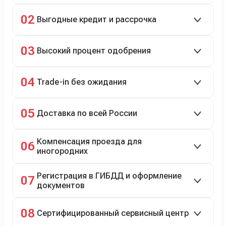
Скидки до 40%, более 40 брендов, новые и
02
Выгодные кредит и рассрочка
подержанные авто.
Кредит до 8 лет под 4,9% (до 3,5 млн руб.),
03
Высокий процент одобрения
рассрочка 0% на 2 года при первом взносе 35–50%.
98% заявок на кредит успешно одобряются.
04
Trade-in без ожидания
Зачёт рыночной стоимости старого авто сразу.
05
Доставка по всей России
Автовозом, Ж/Д, морем или перегоном водителем.
Компенсация проезда для
06
иногородних
До 20 000 руб. при предъявлении билетов.
Регистрация в ГИБДД и оформление
07
документов
Полное сопровождение.
08
Сертифицированный сервисный центр