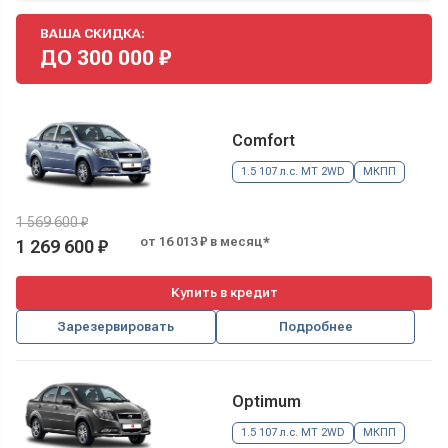
ВАША СКИДКА:
ДО
300 000
₽
Comfort
1.5 107 л.с. MT 2WD
МКПП
1 569 600 ₽
от 16 013 ₽ в месяц*
1 269 600 ₽
Купить в кредит
Зарезервировать
Подробнее
Optimum
1.5 107 л.с. MT 2WD
МКПП