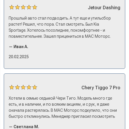
Jetour
Dashing
Прошлый авто стал подводить. А тут еще и утильсбор
растет! Решил, что пора. Стал смотреть. Был Kia
Sportage. Хотелось посолиднее, покомфортнее - и
повместительнее. Зашел прицениться в МАС Моторс.
Менеджер предложил «выбрать спиной». Сел в Дашинг -
— Иван А.
и прям мое! Даже не скажешь, что «китаец». Прям не
вылезая из него и порешали. Спортэйдж в трейд-ин
20.02.2025
забрали, я его пригнал на следующий день. Все быстро
оформили, и готово.
Chery
Tiggo 7 Pro
Хотели в семью седьмой Чери Тиго. Модель много где
есть, и в наличии, и по всяким акциям, и с рук, я даже
сначала растерялась. В МАС Моторс подкупило, что они
быстро откликнулись. Менеджер пригласил посмотреть
комплектации в наличии, ну и просто посидеть в ней,
— Светлана М.
примериться. Нам тут недалеко, пришли в салон - и в тот