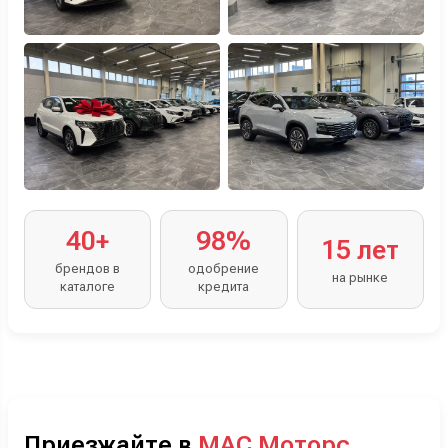
40+
98%
15 лет
брендов в
одобрение
на рынке
каталоге
кредита
Приезжайте в
МАС Моторс