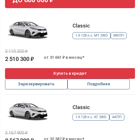
Classic
1.6 128 л.с. MT 2WD
МКПП
3 110 300 ₽
от 31 661 ₽ в месяц*
2 510 300 ₽
Купить в кредит
Зарезервировать
Подробнее
Classic
1.6 128 л.с. AT 2WD
АКПП
3 167 900 ₽
от 32 387 ₽ в месяц*