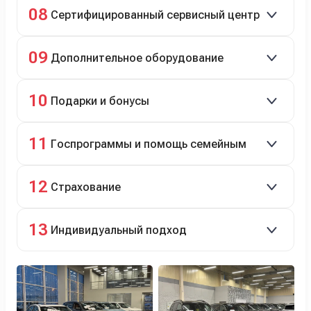
Полное сопровождение.
08
Сертифицированный сервисный центр
Гарантийное и постгарантийное ТО, кузовной и
09
Дополнительное оборудование
технический ремонт.
Дооснащение аксессуарами и оборудованием.
10
Подарки и бонусы
Комплект зимней резины в подарок, скидки по
11
Госпрограммы и помощь семейным
программе лояльности.
Скидки на первый или семейный автомобиль.
12
Страхование
Оформление ОСАГО и КАСКО с приятными
13
Индивидуальный подход
бонусами для клиентов.
Персональный менеджер помогает с выбором и
оформлением.