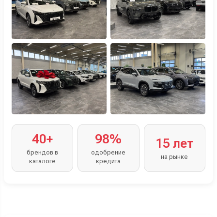
40+
98%
15 лет
брендов в
одобрение
на рынке
каталоге
кредита