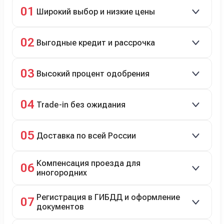
01
Широкий выбор и низкие цены
Скидки до 40%, более 40 брендов, новые и
02
Выгодные кредит и рассрочка
подержанные авто.
Кредит до 8 лет под 4,9% (до 3,5 млн руб.),
03
Высокий процент одобрения
рассрочка 0% на 2 года при первом взносе 35–50%.
98% заявок на кредит успешно одобряются.
04
Trade-in без ожидания
Зачёт рыночной стоимости старого авто сразу.
05
Доставка по всей России
Автовозом, Ж/Д, морем или перегоном водителем.
Компенсация проезда для
06
иногородних
До 20 000 руб. при предъявлении билетов.
Регистрация в ГИБДД и оформление
07
документов