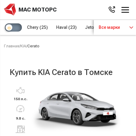
МАС МОТОРС
Chery
(25)
Haval
(23)
Jetour
Все марки
(8)
Kaiyi
(4)
Главная
/
KIA
/
Cerato
Купить KIA Cerato в Томске
150 л.с.
9.8 с.