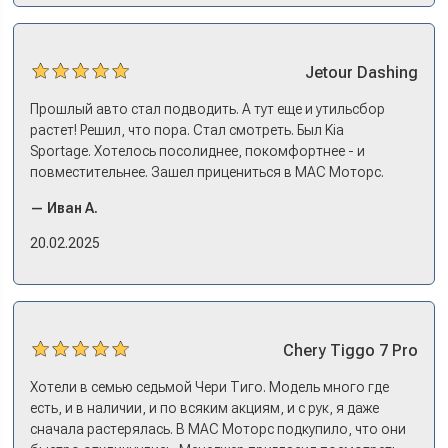
Jetour
Dashing
Прошлый авто стал подводить. А тут еще и утильсбор
растет! Решил, что пора. Стал смотреть. Был Kia
Sportage. Хотелось посолиднее, покомфортнее - и
повместительнее. Зашел прицениться в МАС Моторс.
Менеджер предложил «выбрать спиной». Сел в Дашинг -
— Иван А.
и прям мое! Даже не скажешь, что «китаец». Прям не
вылезая из него и порешали. Спортэйдж в трейд-ин
20.02.2025
забрали, я его пригнал на следующий день. Все быстро
оформили, и готово.
Chery
Tiggo 7 Pro
Хотели в семью седьмой Чери Тиго. Модель много где
есть, и в наличии, и по всяким акциям, и с рук, я даже
сначала растерялась. В МАС Моторс подкупило, что они