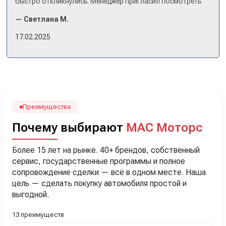
быстро откликнулись. Менеджер пригласил посмотреть
комплектации в наличии, ну и просто посидеть в ней,
— Светлана М.
примериться. Нам тут недалеко, пришли в салон - и в тот
же день купили машину! Неожиданно, но довольны! Все
17.02.2025
прошло классно: посмотрели Чери, посмотрели другие
кроссоверы б/у в ту же цену, посидели, подумали,
посчитали с кредитным специалистом. Анечку мы,
наверно, часа два мучили вопросами). Решили, что
лучше немного переплатить за новую, зато без пробега.
Наша Тигоша уже нас радует! Спасибо нашему
менеджеру Сергею, профессионал своего дела!
Преимущества
Почему выбирают
МАС Моторс
Более 15 лет на рынке. 40+ брендов, собственный
сервис, государственные программы и полное
сопровождение сделки — всё в одном месте. Наша
цель — сделать покупку автомобиля простой и
выгодной.
13 преимуществ