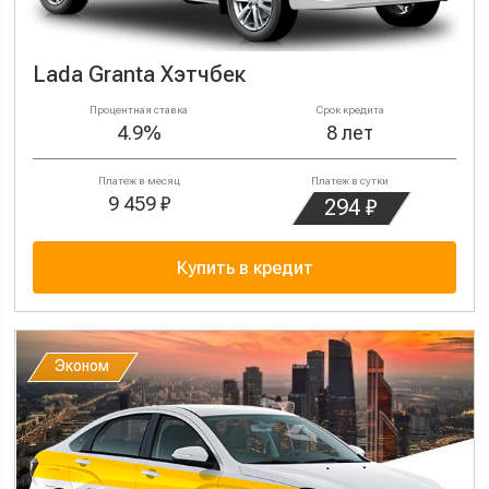
Lada Granta Хэтчбек
Процентная ставка
Срок кредита
4.9%
8 лет
Платеж в месяц
Платеж в сутки
9 459 ₽
294 ₽
Купить в кредит
Эконом
Эконом