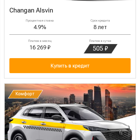
Changan Alsvin
Процентная ставка
Срок кредита
4.9%
8 лет
Платеж в месяц
Платеж в сутки
16 269 ₽
505 ₽
Купить в кредит
Комфорт
Комфорт