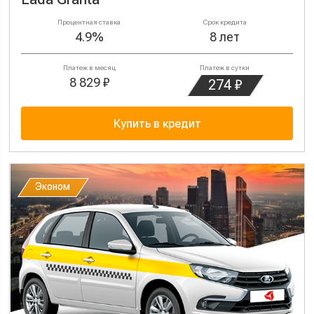
Процентная ставка
Срок кредита
4.9%
8 лет
Платеж в месяц
Платеж в сутки
8 829 ₽
274 ₽
Купить в кредит
Эконом
Эконом