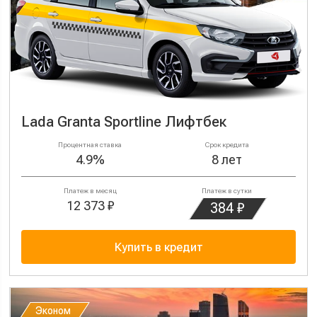
Lada Granta Sportline Лифтбек
Процентная ставка
Срок кредита
4.9%
8 лет
Платеж в месяц
Платеж в сутки
12 373 ₽
384 ₽
Купить в кредит
Эконом
Эконом