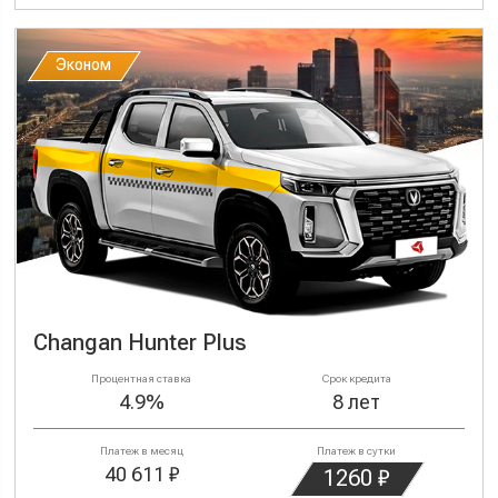
Эконом
Эконом
Changan Hunter Plus
Процентная ставка
Срок кредита
4.9%
8 лет
Платеж в месяц
Платеж в сутки
40 611 ₽
1260 ₽