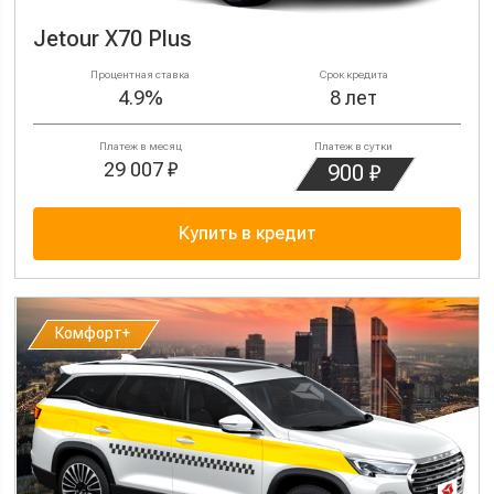
Jetour X70 Plus
Процентная ставка
Срок кредита
4.9%
8 лет
Платеж в месяц
Платеж в сутки
29 007 ₽
900 ₽
Купить в кредит
Комфорт+
Комфорт+