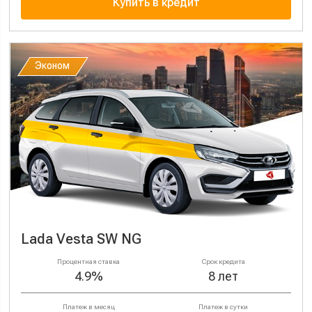
Купить в кредит
Эконом
Эконом
Lada Vesta SW NG
Процентная ставка
Срок кредита
4.9%
8 лет
Платеж в месяц
Платеж в сутки