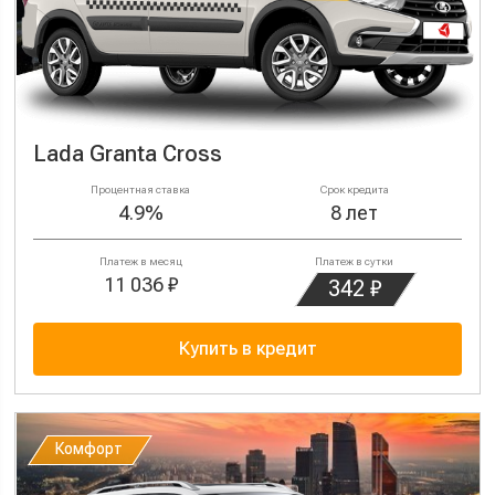
Lada Granta Cross
Процентная ставка
Срок кредита
4.9%
8 лет
Платеж в месяц
Платеж в сутки
11 036 ₽
342 ₽
Купить в кредит
Комфорт
Комфорт