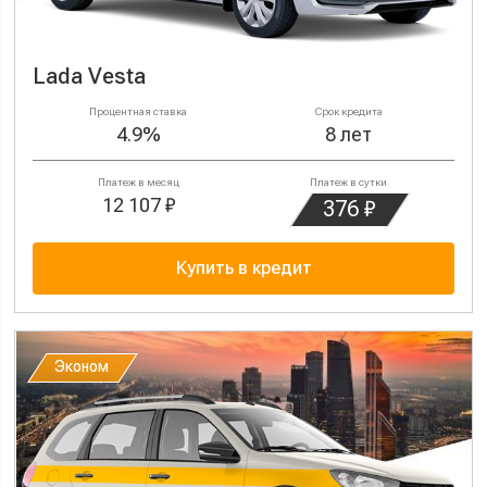
Lada Vesta
Процентная ставка
Срок кредита
4.9%
8 лет
Платеж в месяц
Платеж в сутки
12 107 ₽
376 ₽
Купить в кредит
Эконом
Эконом