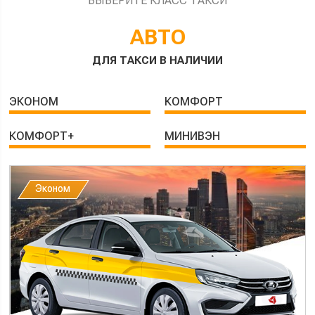
ВЫБЕРИТЕ КЛАСС ТАКСИ
АВТО
ДЛЯ ТАКСИ В НАЛИЧИИ
ЭКОНОМ
КОМФОРТ
КОМФОРТ+
МИНИВЭН
Эконом
Эконом