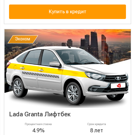
Купить в кредит
Эконом
Эконом
Lada Granta Лифтбек
Процентная ставка
Срок кредита
4.9%
8 лет