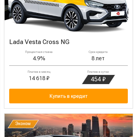
Lada Vesta Cross NG
Процентная ставка
Срок кредита
4.9%
8 лет
Платеж в месяц
Платеж в сутки
14 618 ₽
454 ₽
Купить в кредит
Эконом
Эконом