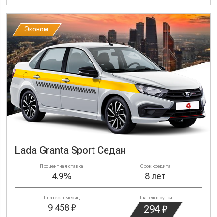
Эконом
Эконом
Lada Granta Sport Седан
Процентная ставка
Срок кредита
4.9%
8 лет
Платеж в месяц
Платеж в сутки
9 458 ₽
294 ₽