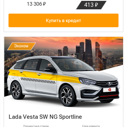
13 306 ₽
413 ₽
Купить в кредит
Эконом
Эконом
Lada Vesta SW NG Sportline
Процентная ставка
Срок кредита