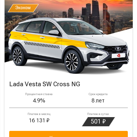
Эконом
Эконом
Lada Vesta SW Cross NG
Процентная ставка
Срок кредита
4.9%
8 лет
Платеж в месяц
Платеж в сутки
16 131 ₽
501 ₽