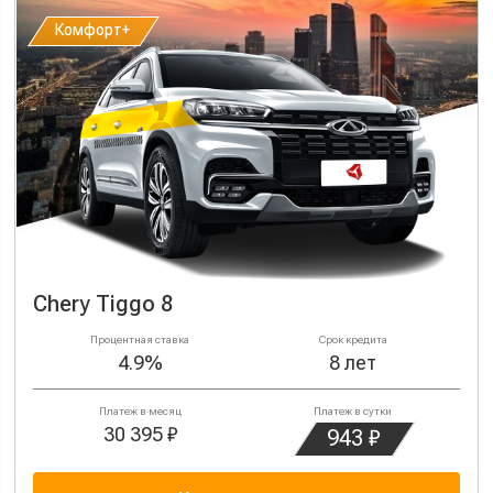
Комфорт+
Комфорт+
Chery Tiggo 8
Процентная ставка
Срок кредита
4.9%
8 лет
Платеж в месяц
Платеж в сутки
30 395 ₽
943 ₽