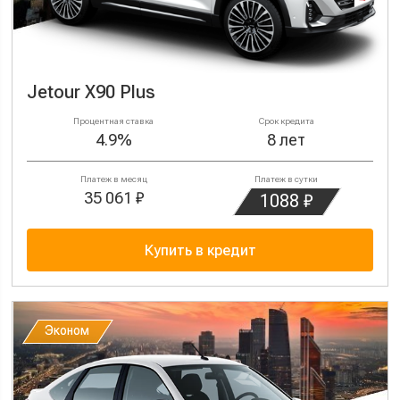
Jetour X90 Plus
Процентная ставка
Срок кредита
4.9%
8 лет
Платеж в месяц
Платеж в сутки
35 061 ₽
1088 ₽
Купить в кредит
Эконом
Эконом