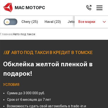
МАС МОТОРС
Chery
(25)
Haval
(23)
Jetour
Все марки
(8)
Kaiyi
(4)
Главная
/
Авто под такси
АВТО ПОД ТАКСИ В КРЕДИТ В ТОМСКЕ
Обклейка желтой пленкой в
подарок!
УСЛОВИЯ
Сумма до 3 000 000 руб.
Срок от 6 месяцев до 7 лет
Возможность сдать свой автомобиль в trade-in и