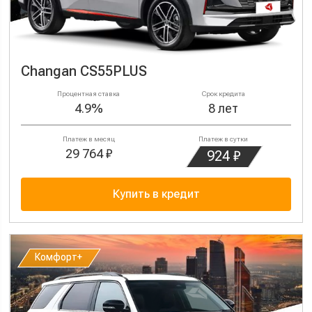
Changan CS55PLUS
Процентная ставка
Срок кредита
4.9%
8 лет
Платеж в месяц
Платеж в сутки
29 764 ₽
924 ₽
Купить в кредит
Комфорт+
Комфорт+