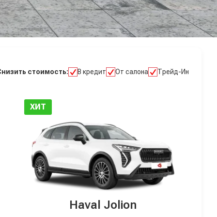
Снизить стоимость:
В кредит
От салона
Трейд-Ин
ХИТ
Haval Jolion