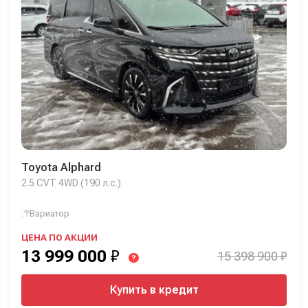
Toyota Alphard
2.5 CVT 4WD (190 л.с.)
Вариатор
ЦЕНА ПО АКЦИИ
13 999 000
₽
15 398 900 ₽
?
Купить в кредит