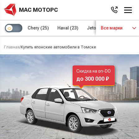
МАС МОТОРС
Chery
(25)
Haval
(23)
Jetour
Все марки
(8)
Kaiyi
(4)
Главная
/
Купить японские автомобили в Томске
Скидка на on-DO
до 300 000 ₽