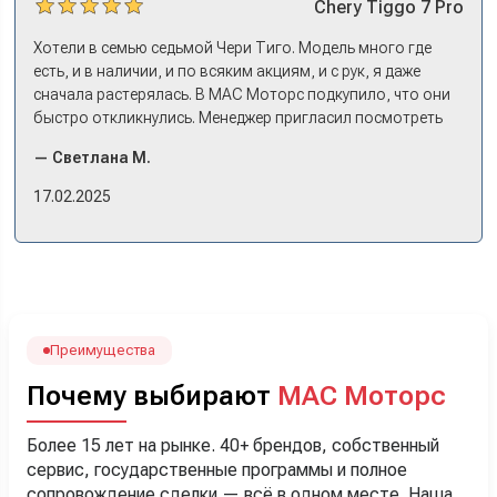
Chery
Tiggo 7 Pro
Хотели в семью седьмой Чери Тиго. Модель много где
есть, и в наличии, и по всяким акциям, и с рук, я даже
сначала растерялась. В МАС Моторс подкупило, что они
быстро откликнулись. Менеджер пригласил посмотреть
комплектации в наличии, ну и просто посидеть в ней,
— Светлана М.
примериться. Нам тут недалеко, пришли в салон - и в тот
же день купили машину! Неожиданно, но довольны! Все
17.02.2025
прошло классно: посмотрели Чери, посмотрели другие
кроссоверы б/у в ту же цену, посидели, подумали,
посчитали с кредитным специалистом. Анечку мы,
наверно, часа два мучили вопросами). Решили, что
лучше немного переплатить за новую, зато без пробега.
Наша Тигоша уже нас радует! Спасибо нашему
менеджеру Сергею, профессионал своего дела!
Преимущества
Почему выбирают
МАС Моторс
Более 15 лет на рынке. 40+ брендов, собственный
сервис, государственные программы и полное
сопровождение сделки — всё в одном месте. Наша