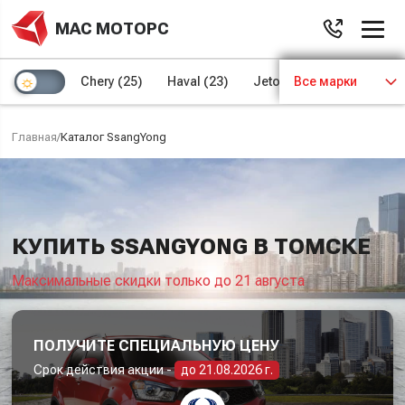
МАС МОТОРС
Chery
(25)
Haval
(23)
Jetour
Все марки
(8)
Kaiyi
(4)
Главная
/
Каталог SsangYong
КУПИТЬ SSANGYONG В ТОМСКЕ
Максимальные скидки только до 21 августа
ПОЛУЧИТЕ СПЕЦИАЛЬНУЮ ЦЕНУ
Срок действия акции -
до 21.08.2026 г.