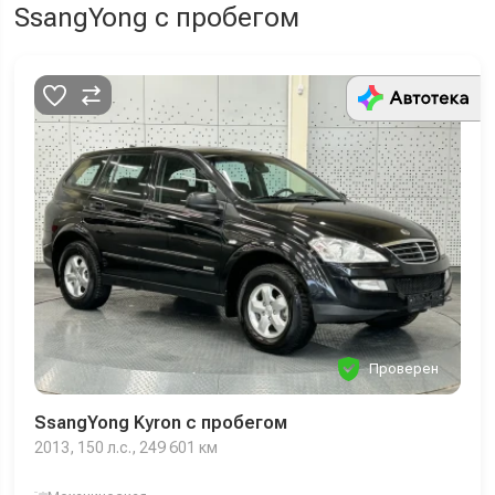
SsangYong с пробегом
Проверен
SsangYong Kyron с пробегом
2013, 150 л.с., 249 601 км