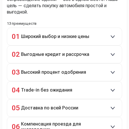
цель — сделать покупку автомобиля простой и
выгодной.
13 преимуществ
01
Широкий выбор и низкие цены
Скидки до 40%, более 40 брендов, новые и
02
Выгодные кредит и рассрочка
подержанные авто.
Кредит до 8 лет под 4,9% (до 3,5 млн руб.),
03
Высокий процент одобрения
рассрочка 0% на 2 года при первом взносе 35–50%.
98% заявок на кредит успешно одобряются.
04
Trade-in без ожидания
Зачёт рыночной стоимости старого авто сразу.
05
Доставка по всей России
Автовозом, Ж/Д, морем или перегоном водителем.
Компенсация проезда для
06