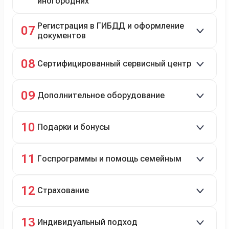
иногородних
До 20 000 руб. при предъявлении билетов.
Регистрация в ГИБДД и оформление
07
документов
Полное сопровождение.
08
Сертифицированный сервисный центр
Гарантийное и постгарантийное ТО, кузовной и
09
Дополнительное оборудование
технический ремонт.
Дооснащение аксессуарами и оборудованием.
10
Подарки и бонусы
Комплект зимней резины в подарок, скидки по
11
Госпрограммы и помощь семейным
программе лояльности.
Скидки на первый или семейный автомобиль.
12
Страхование
Оформление ОСАГО и КАСКО с приятными
13
Индивидуальный подход
бонусами для клиентов.