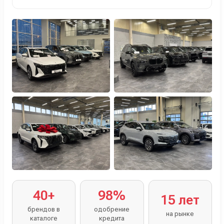
Персональный менеджер помогает с выбором и
оформлением.
40+
98%
15 лет
брендов в
одобрение
на рынке
каталоге
кредита