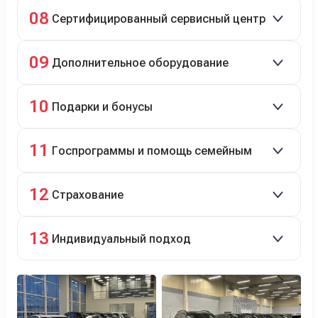
Полное сопровождение.
08
Сертифицированный сервисный центр
Гарантийное и постгарантийное ТО, кузовной и
09
Дополнительное оборудование
технический ремонт.
Дооснащение аксессуарами и оборудованием.
10
Подарки и бонусы
Комплект зимней резины в подарок, скидки по
11
Госпрограммы и помощь семейным
программе лояльности.
Скидки на первый или семейный автомобиль.
12
Страхование
Оформление ОСАГО и КАСКО с приятными
13
Индивидуальный подход
бонусами для клиентов.
Персональный менеджер помогает с выбором и
оформлением.