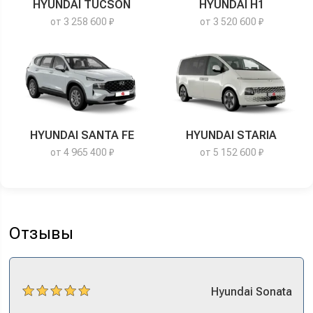
HYUNDAI TUCSON
HYUNDAI H1
от 3 258 600 ₽
от 3 520 600 ₽
HYUNDAI SANTA FE
HYUNDAI STARIA
от 4 965 400 ₽
от 5 152 600 ₽
Отзывы
Hyundai
Sonata