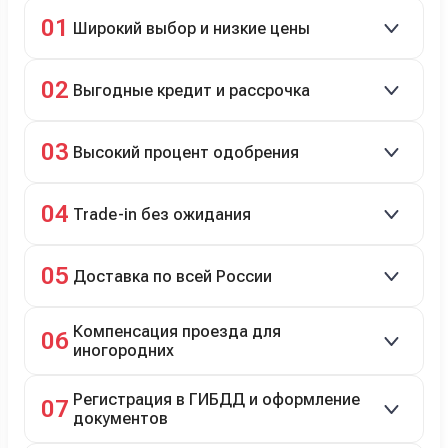
01
Широкий выбор и низкие цены
Скидки до 40%, более 40 брендов, новые и
02
Выгодные кредит и рассрочка
подержанные авто.
Кредит до 8 лет под 4,9% (до 3,5 млн руб.),
03
Высокий процент одобрения
рассрочка 0% на 2 года при первом взносе 35–50%.
98% заявок на кредит успешно одобряются.
04
Trade-in без ожидания
Зачёт рыночной стоимости старого авто сразу.
05
Доставка по всей России
Автовозом, Ж/Д, морем или перегоном водителем.
Компенсация проезда для
06
иногородних
До 20 000 руб. при предъявлении билетов.
Регистрация в ГИБДД и оформление
07
документов