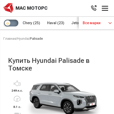
МАС МОТОРС
Chery
(25)
Haval
(23)
Jetour
Все марки
(8)
Kaiyi
(4)
Главная
/
Hyundai
/
Palisade
Купить Hyundai Palisade в
Томске
249 л.с.
8.1 с.