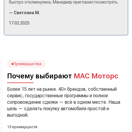
быстро откликнулись. Менеджер пригласил посмотреть
комплектации в наличии, ну и просто посидеть в ней,
— Светлана М.
примериться. Нам тут недалеко, пришли в салон - и в тот
же день купили машину! Неожиданно, но довольны! Все
17.02.2025
прошло классно: посмотрели Чери, посмотрели другие
кроссоверы б/у в ту же цену, посидели, подумали,
посчитали с кредитным специалистом. Анечку мы,
наверно, часа два мучили вопросами). Решили, что
лучше немного переплатить за новую, зато без пробега.
Наша Тигоша уже нас радует! Спасибо нашему
менеджеру Сергею, профессионал своего дела!
Преимущества
Почему выбирают
МАС Моторс
Более 15 лет на рынке. 40+ брендов, собственный
сервис, государственные программы и полное
сопровождение сделки — всё в одном месте. Наша
цель — сделать покупку автомобиля простой и
выгодной.
13 преимуществ