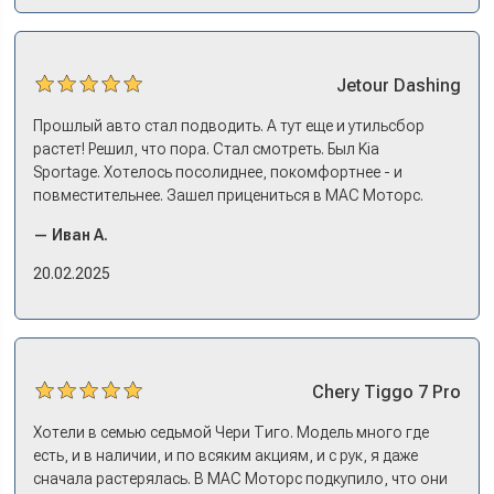
Jetour
Dashing
Прошлый авто стал подводить. А тут еще и утильсбор
растет! Решил, что пора. Стал смотреть. Был Kia
Sportage. Хотелось посолиднее, покомфортнее - и
повместительнее. Зашел прицениться в МАС Моторс.
Менеджер предложил «выбрать спиной». Сел в Дашинг -
— Иван А.
и прям мое! Даже не скажешь, что «китаец». Прям не
вылезая из него и порешали. Спортэйдж в трейд-ин
20.02.2025
забрали, я его пригнал на следующий день. Все быстро
оформили, и готово.
Chery
Tiggo 7 Pro
Хотели в семью седьмой Чери Тиго. Модель много где
есть, и в наличии, и по всяким акциям, и с рук, я даже
сначала растерялась. В МАС Моторс подкупило, что они