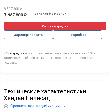
8 537 800 ₽
от 96 961 ₽ в месяц*
7 687 800 ₽
Купить в кредит
Зарезервировать
Подробнее
***
в кредит
при условии: первоначального взноса от 10%
стоимости, выбранных скидках и сроком на 7 лет под 4.9%
годовых
Технические характеристики
Хендай Палисад
Сравнить все модификации
→