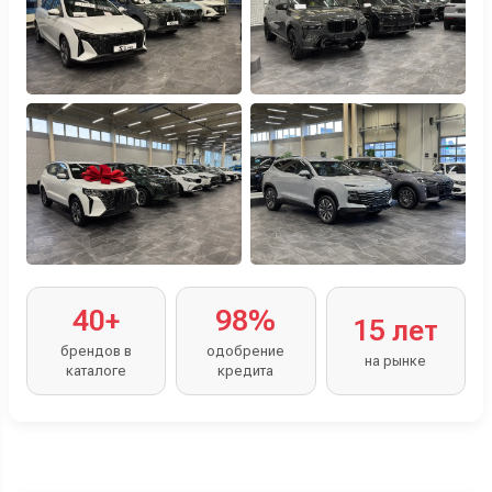
40+
98%
15 лет
брендов в
одобрение
на рынке
каталоге
кредита