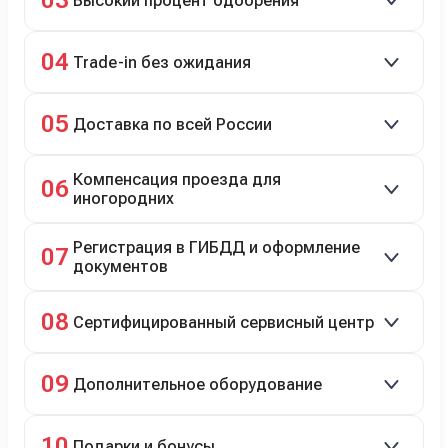
03
Высокий процент одобрения
рассрочка 0% на 2 года при первом взносе 35–50%.
98% заявок на кредит успешно одобряются.
04
Trade-in без ожидания
Зачёт рыночной стоимости старого авто сразу.
05
Доставка по всей России
Автовозом, Ж/Д, морем или перегоном водителем.
Компенсация проезда для
06
иногородних
До 20 000 руб. при предъявлении билетов.
Регистрация в ГИБДД и оформление
07
документов
Полное сопровождение.
08
Сертифицированный сервисный центр
Гарантийное и постгарантийное ТО, кузовной и
09
Дополнительное оборудование
технический ремонт.
Дооснащение аксессуарами и оборудованием.
10
Подарки и бонусы