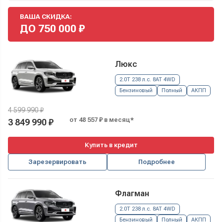
ВАША СКИДКА:
ДО
750 000
₽
Люкс
2.0T 238 л.с. 8AT 4WD
Бензиновый
Полный
АКПП
4 599 990 ₽
от 48 557 ₽ в месяц*
3 849 990 ₽
Купить в кредит
Зарезервировать
Подробнее
Флагман
2.0T 238 л.с. 8AT 4WD
Бензиновый
Полный
АКПП