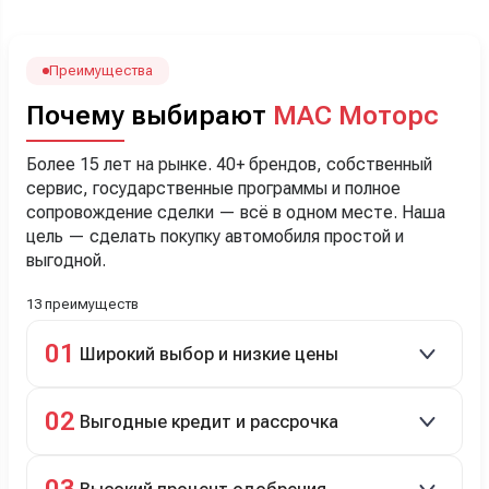
наверно, часа два мучили вопросами). Решили, что
лучше немного переплатить за новую, зато без пробега.
Наша Тигоша уже нас радует! Спасибо нашему
менеджеру Сергею, профессионал своего дела!
Преимущества
Почему выбирают
МАС Моторс
Более 15 лет на рынке. 40+ брендов, собственный
сервис, государственные программы и полное
сопровождение сделки — всё в одном месте. Наша
цель — сделать покупку автомобиля простой и
выгодной.
13 преимуществ
01
Широкий выбор и низкие цены
Скидки до 40%, более 40 брендов, новые и
02
Выгодные кредит и рассрочка
подержанные авто.
Кредит до 8 лет под 4,9% (до 3,5 млн руб.),