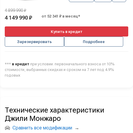
4 899 990 ₽
от 52 341 ₽ в месяц*
4 149 990 ₽
Купить в кредит
Зарезервировать
Подробнее
***
в кредит
при условии: первоначального взноса от 10%
стоимости, выбранных скидках и сроком на 7 лет под 4.9%
годовых
Технические характеристики
Джили Монжаро
Сравнить все модификации
→