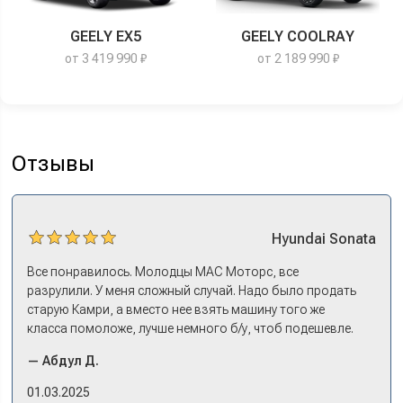
GEELY EX5
GEELY COOLRAY
от 3 419 990 ₽
от 2 189 990 ₽
Отзывы
Hyundai
Sonata
Все понравилось. Молодцы МАС Моторс, все
разрулили. У меня сложный случай. Надо было продать
старую Камри, а вместо нее взять машину того же
класса помоложе, лучше немного б/у, чтоб подешевле.
Ну и автокредит найти не с лошадиными процентами. И
— Абдул Д.
либо самому всем этим заниматься – а работать когда?
Либо искать салон, где есть нормальный трейд-ин. И
01.03.2025