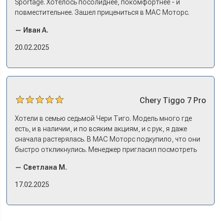
Sportage. Хотелось посолиднее, покомфортнее - и
повместительнее. Зашел прицениться в МАС Моторс.
Менеджер предложил «выбрать спиной». Сел в Дашинг -
— Иван А.
и прям мое! Даже не скажешь, что «китаец». Прям не
вылезая из него и порешали. Спортэйдж в трейд-ин
20.02.2025
забрали, я его пригнал на следующий день. Все быстро
оформили, и готово.
Chery
Tiggo 7 Pro
Хотели в семью седьмой Чери Тиго. Модель много где
есть, и в наличии, и по всяким акциям, и с рук, я даже
сначала растерялась. В МАС Моторс подкупило, что они
быстро откликнулись. Менеджер пригласил посмотреть
комплектации в наличии, ну и просто посидеть в ней,
— Светлана М.
примериться. Нам тут недалеко, пришли в салон - и в тот
же день купили машину! Неожиданно, но довольны! Все
17.02.2025
прошло классно: посмотрели Чери, посмотрели другие
кроссоверы б/у в ту же цену, посидели, подумали,
посчитали с кредитным специалистом. Анечку мы,