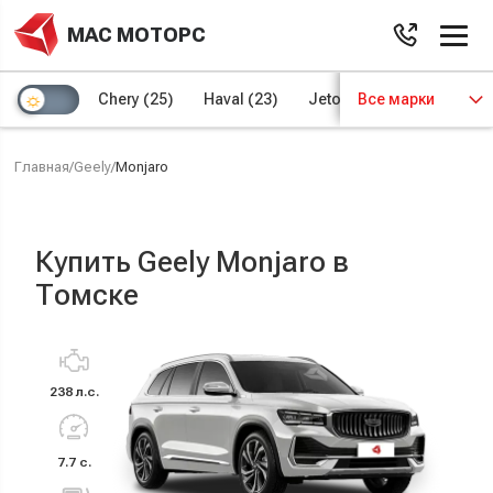
МАС МОТОРС
Chery
(25)
Haval
(23)
Jetour
Все марки
(8)
Kaiyi
(4)
Главная
/
Geely
/
Monjaro
Купить Geely Monjaro в
Томске
238 л.с.
7.7 с.