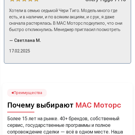
Хотели в семью седьмой Чери Тиго. Модель много где
есть, и в наличии, и по всяким акциям, и с рук, я даже
сначала растерялась. В МАС Моторс подкупило, что они
быстро откликнулись. Менеджер пригласил посмотреть
комплектации в наличии, ну и просто посидеть в ней,
— Светлана М.
примериться. Нам тут недалеко, пришли в салон - и в тот
же день купили машину! Неожиданно, но довольны! Все
17.02.2025
прошло классно: посмотрели Чери, посмотрели другие
кроссоверы б/у в ту же цену, посидели, подумали,
посчитали с кредитным специалистом. Анечку мы,
наверно, часа два мучили вопросами). Решили, что
лучше немного переплатить за новую, зато без пробега.
Наша Тигоша уже нас радует! Спасибо нашему
менеджеру Сергею, профессионал своего дела!
Преимущества
Почему выбирают
МАС Моторс
Более 15 лет на рынке. 40+ брендов, собственный
сервис, государственные программы и полное
сопровождение сделки — всё в одном месте. Наша