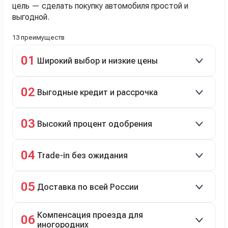
цель — сделать покупку автомобиля простой и
выгодной.
13 преимуществ
01
Широкий выбор и низкие цены
Скидки до 40%, более 40 брендов, новые и
02
Выгодные кредит и рассрочка
подержанные авто.
Кредит до 8 лет под 4,9% (до 3,5 млн руб.),
03
Высокий процент одобрения
рассрочка 0% на 2 года при первом взносе 35–50%.
98% заявок на кредит успешно одобряются.
04
Trade-in без ожидания
Зачёт рыночной стоимости старого авто сразу.
05
Доставка по всей России
Автовозом, Ж/Д, морем или перегоном водителем.
Компенсация проезда для
06
иногородних