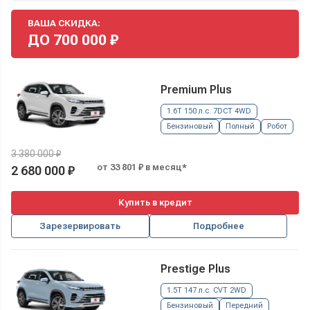
ВАША СКИДКА:
ДО
700 000
₽
Premium Plus
1.6T 150 л.с. 7DCT 4WD
Бензиновый
Полный
Робот
3 380 000 ₽
от 33 801 ₽ в месяц*
2 680 000 ₽
Купить в кредит
Зарезервировать
Подробнее
Prestige Plus
1.5T 147 л.с. CVT 2WD
Бензиновый
Передний