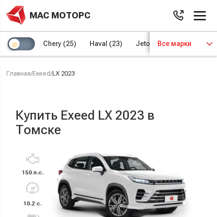
МАС МОТОРС
Chery
(25)
Haval
(23)
Jetour
Все марки
(8)
Kaiyi
(4)
Главная
/
Exeed
/
LX 2023
Купить Exeed LX 2023 в
Томске
150 л.с.
10.2 с.