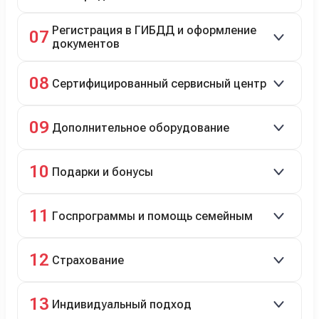
До 20 000 руб. при предъявлении билетов.
Регистрация в ГИБДД и оформление
07
документов
Полное сопровождение.
08
Сертифицированный сервисный центр
Гарантийное и постгарантийное ТО, кузовной и
09
Дополнительное оборудование
технический ремонт.
Дооснащение аксессуарами и оборудованием.
10
Подарки и бонусы
Комплект зимней резины в подарок, скидки по
11
Госпрограммы и помощь семейным
программе лояльности.
Скидки на первый или семейный автомобиль.
12
Страхование
Оформление ОСАГО и КАСКО с приятными
13
Индивидуальный подход
бонусами для клиентов.