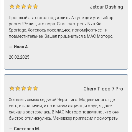
Jetour
Dashing
Прошлый авто стал подводить. А тут еще и утильсбор
растет! Решил, что пора. Стал смотреть. Был Kia
Sportage. Хотелось посолиднее, покомфортнее - и
повместительнее. Зашел прицениться в МАС Моторс.
Менеджер предложил «выбрать спиной». Сел в Дашинг -
— Иван А.
и прям мое! Даже не скажешь, что «китаец». Прям не
вылезая из него и порешали. Спортэйдж в трейд-ин
20.02.2025
забрали, я его пригнал на следующий день. Все быстро
оформили, и готово.
Chery
Tiggo 7 Pro
Хотели в семью седьмой Чери Тиго. Модель много где
есть, и в наличии, и по всяким акциям, и с рук, я даже
сначала растерялась. В МАС Моторс подкупило, что они
быстро откликнулись. Менеджер пригласил посмотреть
комплектации в наличии, ну и просто посидеть в ней,
— Светлана М.
примериться. Нам тут недалеко, пришли в салон - и в тот