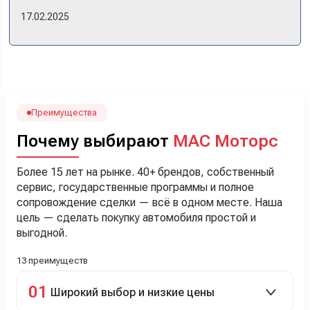
же день купили машину! Неожиданно, но довольны! Все
17.02.2025
прошло классно: посмотрели Чери, посмотрели другие
кроссоверы б/у в ту же цену, посидели, подумали,
посчитали с кредитным специалистом. Анечку мы,
наверно, часа два мучили вопросами). Решили, что
лучше немного переплатить за новую, зато без пробега.
Наша Тигоша уже нас радует! Спасибо нашему
менеджеру Сергею, профессионал своего дела!
Преимущества
Почему выбирают
МАС Моторс
Более 15 лет на рынке. 40+ брендов, собственный
сервис, государственные программы и полное
сопровождение сделки — всё в одном месте. Наша
цель — сделать покупку автомобиля простой и
выгодной.
13 преимуществ
01
Широкий выбор и низкие цены