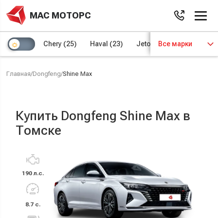
МАС МОТОРС
Chery
(25)
Haval
(23)
Jetour
Все марки
(8)
Kaiyi
(4)
Главная
/
Dongfeng
/
Shine Max
Купить Dongfeng Shine Max в
Томске
190 л.с.
8.7 с.