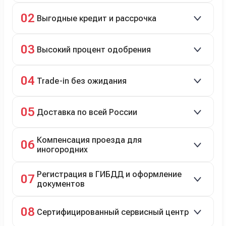
Скидки до 40%, более 40 брендов, новые и
02
Выгодные кредит и рассрочка
подержанные авто.
Кредит до 8 лет под 4,9% (до 3,5 млн руб.),
03
Высокий процент одобрения
рассрочка 0% на 2 года при первом взносе 35–50%.
98% заявок на кредит успешно одобряются.
04
Trade-in без ожидания
Зачёт рыночной стоимости старого авто сразу.
05
Доставка по всей России
Автовозом, Ж/Д, морем или перегоном водителем.
Компенсация проезда для
06
иногородних
До 20 000 руб. при предъявлении билетов.
Регистрация в ГИБДД и оформление
07
документов
Полное сопровождение.
08
Сертифицированный сервисный центр