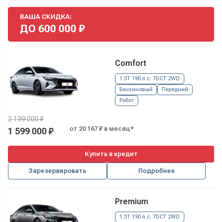
ВАША СКИДКА:
ДО
600 000
₽
Comfort
1.5T 190 л.с. 7DCT 2WD
Бензиновый
Передний
Робот
2 199 000 ₽
от 20 167 ₽ в месяц*
1 599 000 ₽
Купить в кредит
Зарезервировать
Подробнее
Premium
1.5T 190 л.с. 7DCT 2WD