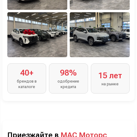
40+
98%
15 лет
брендов в
одобрение
на рынке
каталоге
кредита
Приезжайте в
МАС Моторс